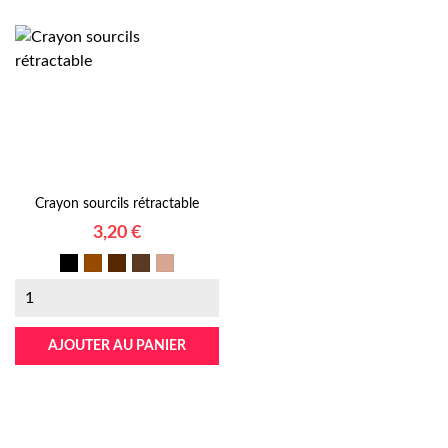
Crayon sourcils rétractable
Prix
3,20 €
Noir
Marron
N°04
N°03
n°4
Brun
Chocolat
Amande
AJOUTER AU PANIER