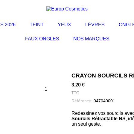
S 2026
TEINT
YEUX
LÈVRES
ONGL
FAUX ONGLES
NOS MARQUES
CRAYON SOURCILS 
3,20 €
1
TTC
Référence:
047040001
Redessinez vos sourcils avec
Sourcils Rétractable NS
, id
un seul geste.