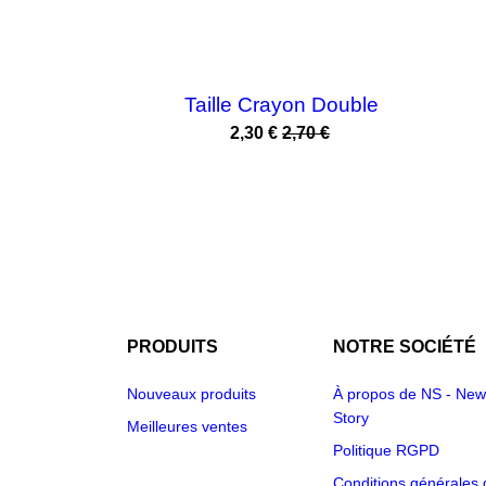
Taille Crayon Double
Prix
Prix
2,30 €
2,70 €
habituel
PRODUITS
NOTRE SOCIÉTÉ
Nouveaux produits
À propos de NS - New
Story
Meilleures ventes
Politique RGPD
Conditions générales 