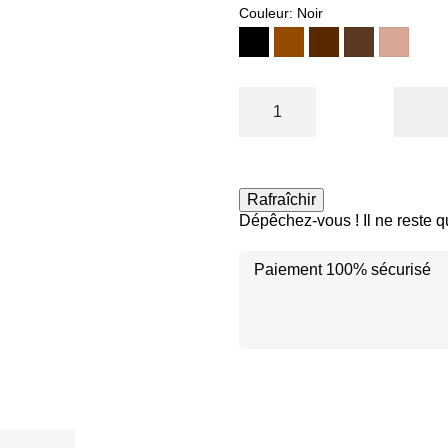
Couleur: Noir
Noir
Marron
N°04
N°03
n°4
Brun
Chocolat
Amande
Dépêchez-vous ! Il ne reste 
Paiement 100% sécurisé