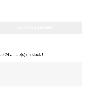
AJOUTER AU PANIER
que
24
article(s) en stock !
Disc
Disc
ver
ver
®
®
Disc
ver
®