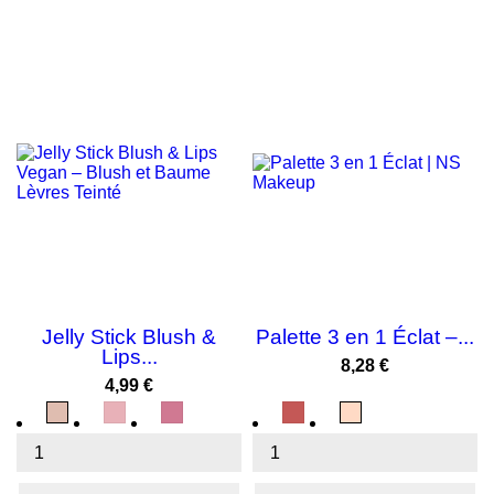
NOUVEAU
NOUVEAU
Jelly Stick Blush &
Palette 3 en 1 Éclat –...
Lips...
Prix
8,28 €
Prix
4,99 €
Terracota
Rose
Rose
N°01
N°02
Candy
Framboise
Eclat
Nude