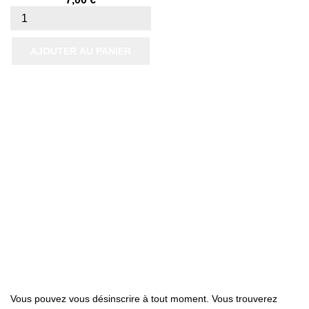
AJOUTER AU PANIER

Produits

Notre société

Votre compte
Abonnez-nous
Vous pouvez vous désinscrire à tout moment. Vous trouverez