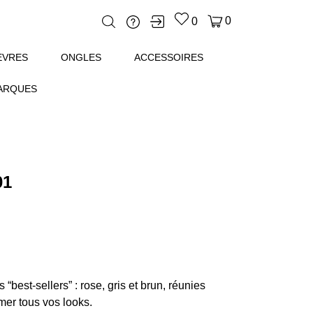
0
0
ÈVRES
ONGLES
ACCESSOIRES
ARQUES
01
“best-sellers” : rose, gris et brun, réunies
imer tous vos looks.