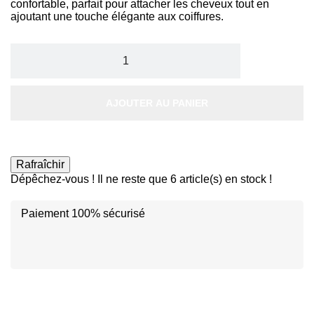
confortable, parfait pour attacher les cheveux tout en
ajoutant une touche élégante aux coiffures.
AJOUTER AU PANIER
Dépêchez-vous ! Il ne reste que
6
article(s) en stock !
Paiement 100% sécurisé
Disc
ver
®
Disc
Disc
ver
ver
®
®