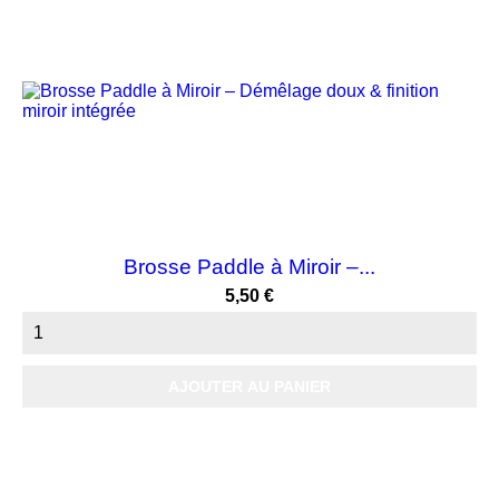
Brosse Paddle à Miroir –...
Prix
5,50 €
AJOUTER AU PANIER
-15%