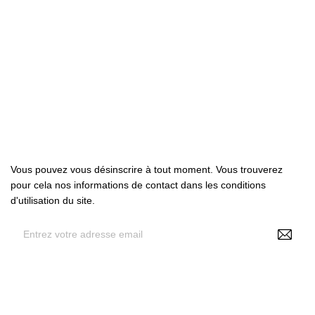

Produits

Notre société

Votre compte
Abonnez-nous
Vous pouvez vous désinscrire à tout moment. Vous trouverez
pour cela nos informations de contact dans les conditions
d'utilisation du site.
En renseignant votre adresse e-mail, vous acceptez de
recevoir des offres personnalisées de NS Make Up , vos
données pouvant être utilisées à des fins statistiques et
analytiques. Voir politique RGPD