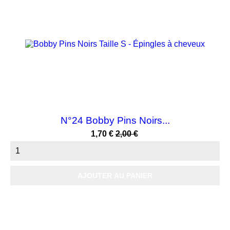
N°24 Bobby Pins Noirs...
Prix
Prix
1,70 €
2,00 €
habituel
AJOUTER AU PANIER