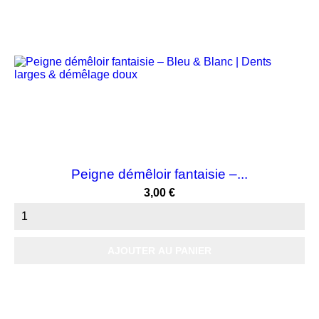
Peigne démêloir fantaisie –...
Prix
3,00 €
AJOUTER AU PANIER