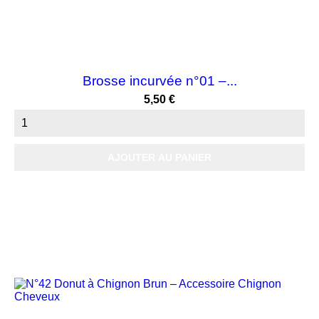
Brosse incurvée n°01 –...
Prix
5,50 €
AJOUTER AU PANIER
-15%