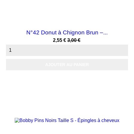
N°42 Donut à Chignon Brun –...
Prix
Prix
2,55 €
3,00 €
habituel
AJOUTER AU PANIER
-15%