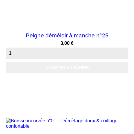
Peigne démêloir à manche n°25
Prix
3,00 €
AJOUTER AU PANIER