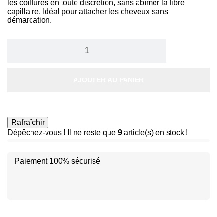
les coiffures en toute discrétion, sans abîmer la fibre
capillaire. Idéal pour attacher les cheveux sans
démarcation.
AJOUTER AU PANIER
Dépêchez-vous ! Il ne reste que
9
article(s) en stock !
Paiement 100% sécurisé
Disc
ver
®
Disc
Disc
ver
ver
®
®