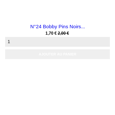
N°24 Bobby Pins Noirs...
Prix
Prix
1,70 €
2,00 €
habituel
AJOUTER AU PANIER

Produits

Notre société