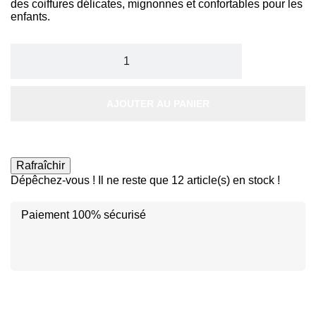
des coiffures délicates, mignonnes et confortables pour les
enfants.
AJOUTER AU PANIER
Dépêchez-vous ! Il ne reste que
12
article(s) en stock !
Paiement 100% sécurisé
Disc
ver
®
Disc
Disc
ver
ver
®
®