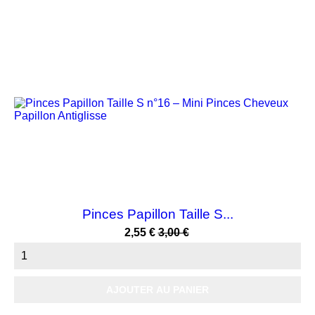
-15%
Pinces Papillon Taille S...
Prix
Prix
2,55 €
3,00 €
habituel
AJOUTER AU PANIER