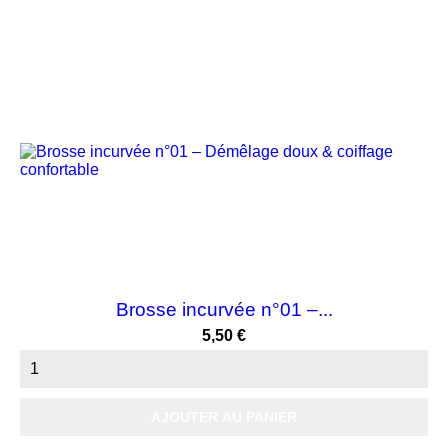
Brosse incurvée n°01 –...
Prix
5,50 €
AJOUTER AU PANIER