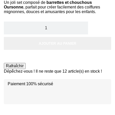
Un joli set composé de
barrettes et chouchous
Oursonne
, parfait pour créer facilement des coiffures
mignonnes, douces et amusantes pour les enfants.
AJOUTER AU PANIER
Dépêchez-vous ! Il ne reste que
12
article(s) en stock !
Paiement 100% sécurisé
Disc
ver
®
Disc
Disc
ver
ver
®
®