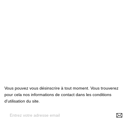

Produits

Notre société

Votre compte
Abonnez-nous
Vous pouvez vous désinscrire à tout moment. Vous trouverez
pour cela nos informations de contact dans les conditions
d'utilisation du site.
En renseignant votre adresse e-mail, vous acceptez de