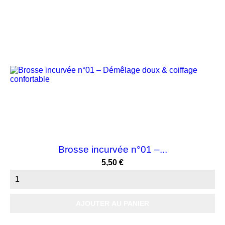
Brosse incurvée n°01 –...
Prix
5,50 €
AJOUTER AU PANIER