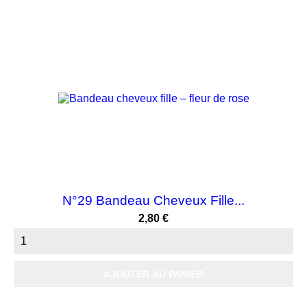
N°29 Bandeau Cheveux Fille...
Prix
2,80 €
AJOUTER AU PANIER