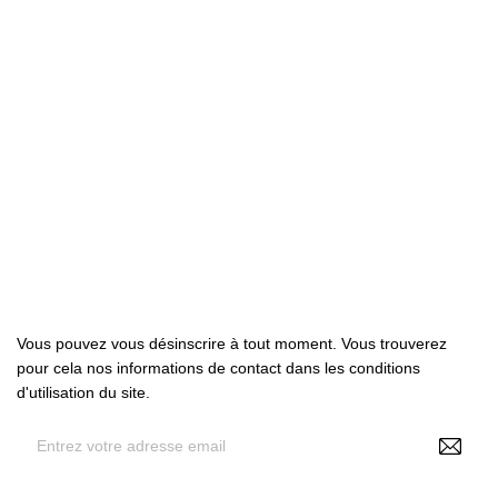

Produits

Notre société

Votre compte
Abonnez-nous
Vous pouvez vous désinscrire à tout moment. Vous trouverez
pour cela nos informations de contact dans les conditions
d'utilisation du site.
En renseignant votre adresse e-mail, vous acceptez de