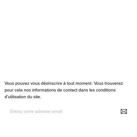

Produits

Notre société

Votre compte
Abonnez-nous
Vous pouvez vous désinscrire à tout moment. Vous trouverez
pour cela nos informations de contact dans les conditions
d'utilisation du site.
En renseignant votre adresse e-mail, vous acceptez de
recevoir des offres personnalisées de NS Make Up , vos
données pouvant être utilisées à des fins statistiques et