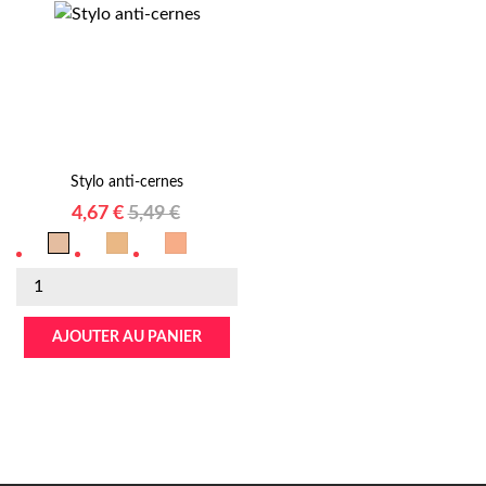
Stylo anti-cernes
Prix
Prix
4,67 €
5,49 €
N°01
N°02
N°03
habituel
Chair
Miel
Abricot
AJOUTER AU PANIER