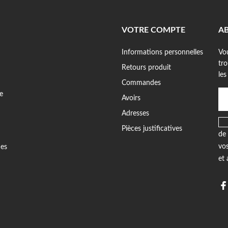
VOTRE COMPTE
A
Informations personnelles
Vo
tr
Retours produit
les
Commandes
e
Avoirs
Adresses
Pièces justificatives
de 
vos
des
et 