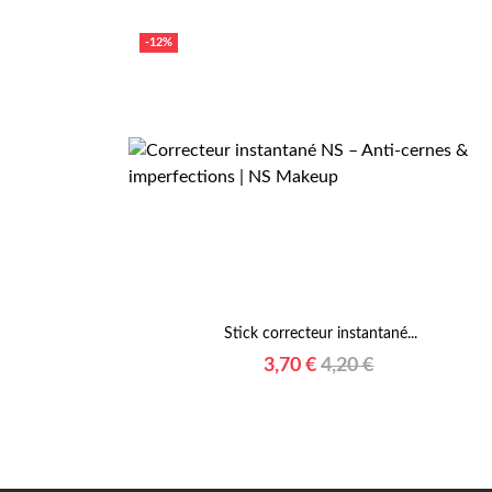
-12%
Stick correcteur instantané...
Prix
Prix
3,70 €
4,20 €
habituel