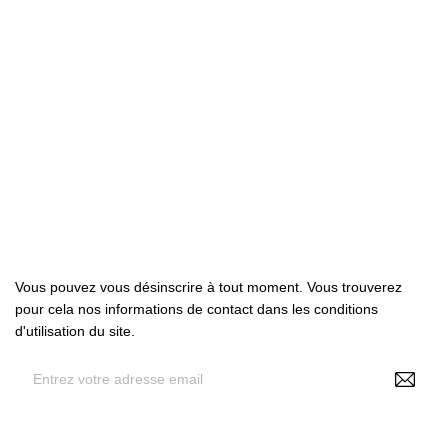

Produits

Notre société

Votre compte
Abonnez-nous
Vous pouvez vous désinscrire à tout moment. Vous trouverez
pour cela nos informations de contact dans les conditions
d'utilisation du site.
En renseignant votre adresse e-mail, vous acceptez de
recevoir des offres personnalisées de NS Make Up , vos