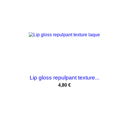
Lip gloss repulpant texture...
Prix
4,80 €