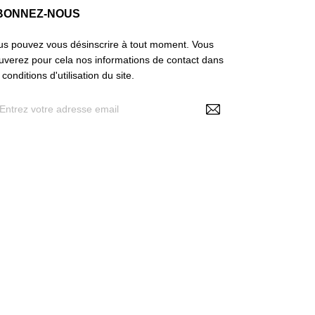
BONNEZ-NOUS
us pouvez vous désinscrire à tout moment. Vous
ouverez pour cela nos informations de contact dans
 conditions d'utilisation du site.
En renseignant votre adresse e-mail, vous
acceptez de recevoir des offres personnalisées de
 Make Up , vos données pouvant être utilisées à
 fins statistiques et analytiques. Voir politique RGPD