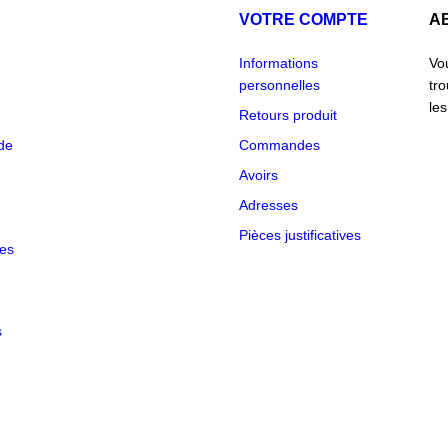
VOTRE COMPTE
A
Informations
Vo
personnelles
tr
les
Retours produit
de
Commandes
Avoirs
Adresses
NS
Pièces justificatives
des
des
s