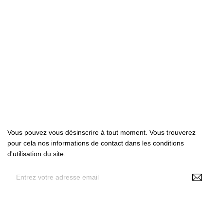

Produits

Notre société

Votre compte
Abonnez-nous
Vous pouvez vous désinscrire à tout moment. Vous trouverez
pour cela nos informations de contact dans les conditions
d'utilisation du site.
En renseignant votre adresse e-mail, vous acceptez de
recevoir des offres personnalisées de NS Make Up , vos
données pouvant être utilisées à des fins statistiques et