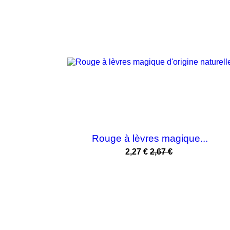
NOUVEAU
-15%
Rouge à lèvres magique...
Prix
Prix
2,27 €
2,67 €
habituel