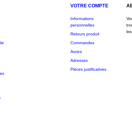
VOTRE COMPTE
A
Informations
Vo
personnelles
tr
les
Retours produit
de
Commandes
Avoirs
Adresses
NS
Pièces justificatives
des
des
s