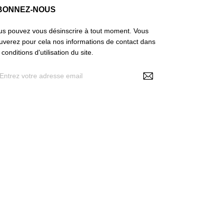
BONNEZ-NOUS
us pouvez vous désinscrire à tout moment. Vous
ouverez pour cela nos informations de contact dans
 conditions d'utilisation du site.
En renseignant votre adresse e-mail, vous
acceptez de recevoir des offres personnalisées de
 Make Up , vos données pouvant être utilisées à
 fins statistiques et analytiques. Voir politique RGPD