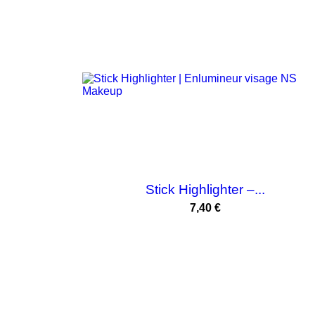
Stick Highlighter –...
Prix
7,40 €