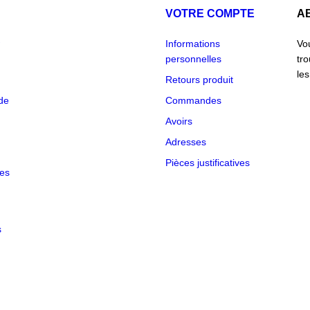
VOTRE COMPTE
A
Informations
Vo
personnelles
tr
les
Retours produit
de
Commandes
Avoirs
Adresses
NS
Pièces justificatives
des
des
s