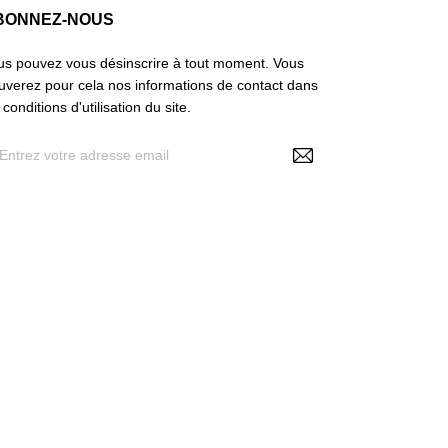
BONNEZ-NOUS
us pouvez vous désinscrire à tout moment. Vous
ouverez pour cela nos informations de contact dans
 conditions d'utilisation du site.
En renseignant votre adresse e-mail, vous
acceptez de recevoir des offres personnalisées de
 Make Up , vos données pouvant être utilisées à
 fins statistiques et analytiques. Voir politique RGPD